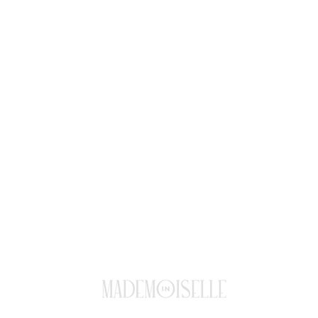
FAQ
Expeditions & Retours
Mentions
-
RGPD
-
CGV