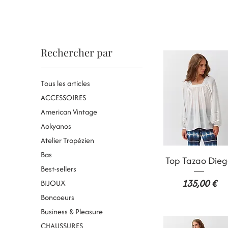
Rechercher par
Tous les articles
ACCESSOIRES
American Vintage
Aokyanos
Atelier Tropézien
Bas
Aperçu rapide
Top Tazao Die
Best-sellers
Prix
135,00 €
BIJOUX
Boncoeurs
Business & Pleasure
CHAUSSURES