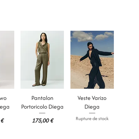
ide
Aperçu rapide
Aperçu rapide
ewo
Pantalon
Veste Varizo
iega
Portoricolo Diega
Diega
Rupture de stock
Prix
 €
175,00 €