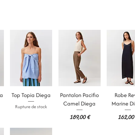
Aperçu rapide
Aperçu rapide
Aperçu rap
ga
Top Topia Diega
Pantalon Pacifio
Robe R
Camel Diega
Marine D
Rupture de stock
Prix
Prix
189,00 €
162,00