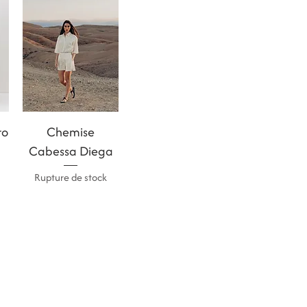
Aperçu rapide
ro
Chemise
Cabessa Diega
Rupture de stock