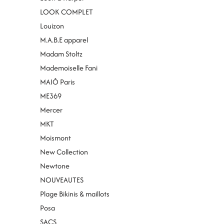
LOOK COMPLET
Louizon
M.A.B.E apparel
Madam Stoltz
Mademoiselle Fani
MAIÔ Paris
ME369
Mercer
MKT
Moismont
New Collection
Newtone
NOUVEAUTES
Plage Bikinis & maillots
Posa
SACS