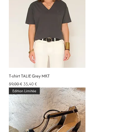
T-shirt TALIE Grey MKT
Prix original
Prix promotionnel
59,00 €
35,40 €
Edition Limitée