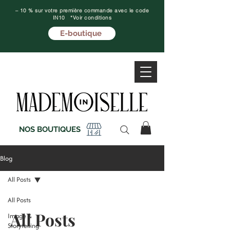
– 10 % sur votre première commande avec le code
IN10 *Voir conditions
E-boutique
NOS BOUTIQUES
Blog
All Posts
All Posts
All Posts
Image &
Storytelling