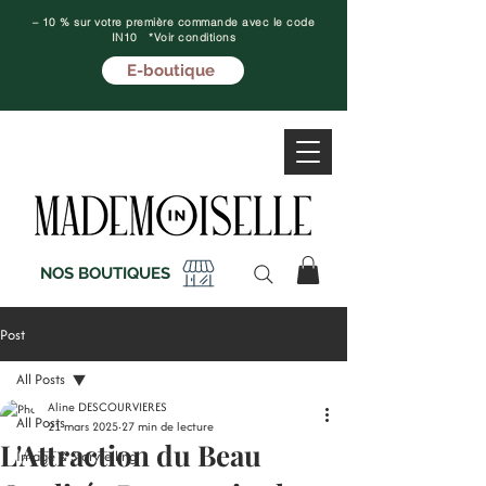
– 10 % sur votre première commande avec le code
IN10 *Voir conditions
E-boutique
NOS BOUTIQUES
Post
All Posts
Aline DESCOURVIERES
All Posts
21 mars 2025
27 min de lecture
L'Attraction du Beau
Image & Storytelling