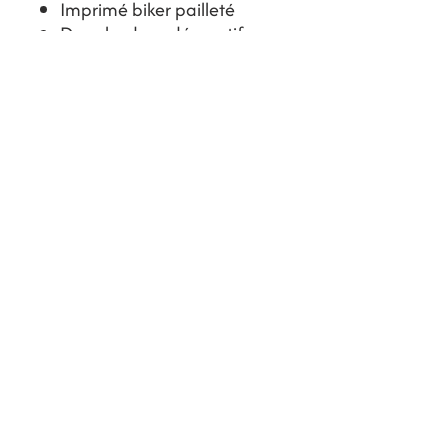
Imprimé biker pailleté
Deux badges décoratifs
côté cœur
Médiator signature côté
cœur
Style rock et vintage
Entrez votre adresse e-mail ici
*
Oui, je souhaite m'abonner à votre 
newsletter.
*
S'inscrire