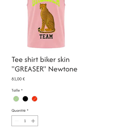
Tee shirt biker skin
"GREASER" Newtone
Prix
81,00 €
Taille
*
Quantité
*