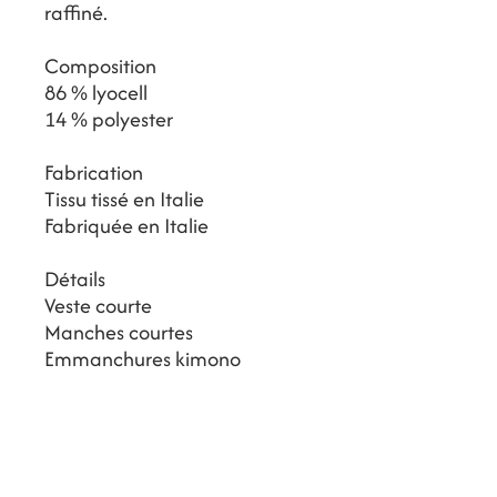
raffiné.
Composition
86 % lyocell
14 % polyester
Fabrication
Tissu tissé en Italie
Fabriquée en Italie
Détails
Veste courte
Manches courtes
Emmanchures kimono
Rayures ton sur ton
Deux poches poitrine
plaquées
Bas de manches rapportés
Matière fluide et légère