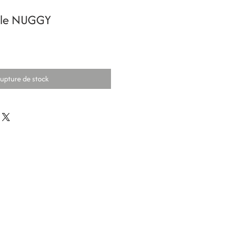
ille NUGGY
upture de stock