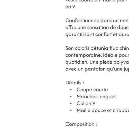
en V.
Confectionnée dans un méla
offre une sensation de douc
garantissant confort et durab
Son coloris pétunia fluo ch
contemporaine, idéale pou
quotidien. Une pièce polyval
avec un pantalon qu’une jup
Détails :
• Coupe courte
• Manches longues
Contact
Magasins
BLOG
• Col en V
• Maille douce et chaud
Composition :