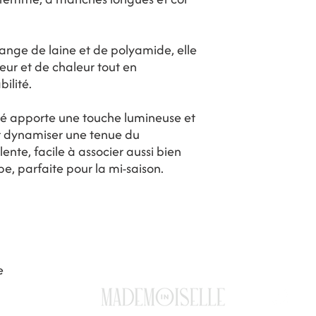
nge de laine et de polyamide, elle
eur et de chaleur tout en
ilité.
iné apporte une touche lumineuse et
r dynamiser une tenue du
ente, facile à associer aussi bien
e, parfaite pour la mi-saison.
FAQ
Expeditions & Retours
Mentions
-
RGPD
-
CGV
e