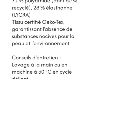
72 % polyamide (dont 60 %
recyclé), 28 % élasthanne
(LYCRA)
Tissu certifié Oeko-Tex,
garantissant l’absence de
substances nocives pour la
peau et l’environnement.
Conseils d’entretien :
Lavage à la main ou en
machine à 30 °C en cycle
délicat
Laver dans un filet avec des
couleurs similaires
Rincer à l’eau douce après
chaque baignade
Ne pas repasser
Ne pas utiliser de javel
Ne pas nettoyer à sec