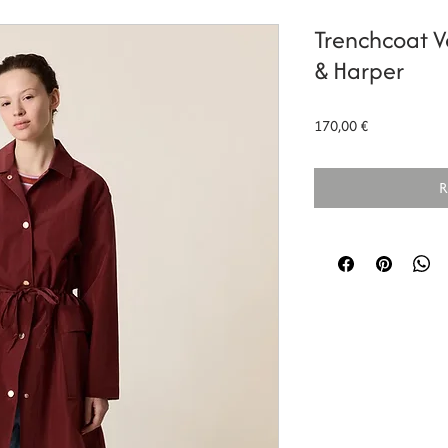
Trenchcoat V
& Harper
Prix
170,00 €
R