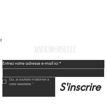
FAQ
Expeditions & Retours
Mentions
-
RGPD
-
CGV
t
Entrez votre adresse e-mail ici
*
Oui, je souhaite m'abonner à 
S'inscrire
votre newsletter.
*