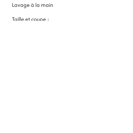
Lavage à la main
Taille et coupe :
Taille fidèle à la taille
habituelle
Ajusté aux épaules avec un
porté confortable sur le corps
Tissu semi-transparent
Entrez votre adresse e-mail ici
*
Oui, je souhaite m'abonner à votre 
newsletter.
*