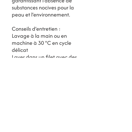
garantissant l’absence de
substances nocives pour la
peau et l’environnement.
Conseils d’entretien :
Lavage à la main ou en
machine à 30 °C en cycle
délicat
Laver dans un filet avec des
couleurs similaires
Rincer à l’eau douce après
chaque baignade
Ne pas repasser
Ne pas utiliser de javel
Ne pas nettoyer à sec
Ne pas sécher en tambour