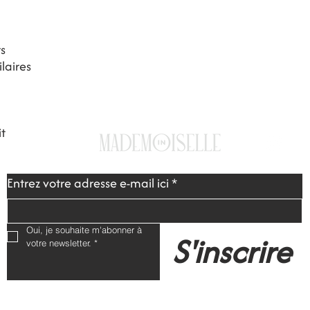
rs
laires
FAQ
Expeditions & Retours
Mentions
-
RGPD
-
CGV
t
Entrez votre adresse e-mail ici
*
Oui, je souhaite m'abonner à 
S'inscrire
votre newsletter.
*