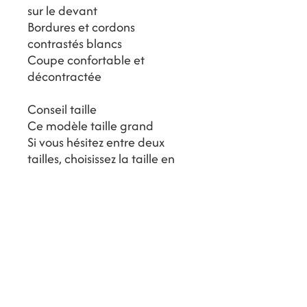
sur le devant
Bordures et cordons
contrastés blancs
Coupe confortable et
décontractée
Conseil taille
Ce modèle taille grand
Si vous hésitez entre deux
tailles, choisissez la taille en
dessous
Conseils d’entretien
Lavage à la main ou en
machine cycle délicat à 30°
maximum
Laver avec des couleurs
similaires