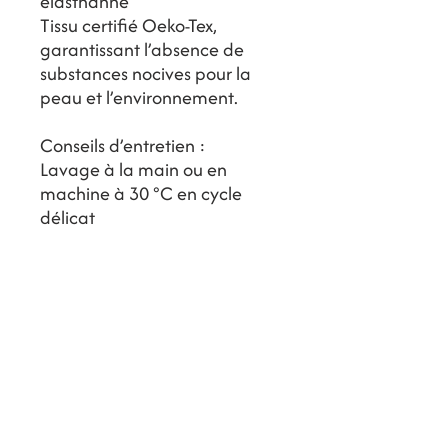
élasthanne
Tissu certifié Oeko-Tex,
garantissant l’absence de
substances nocives pour la
peau et l’environnement.
Conseils d’entretien :
Lavage à la main ou en
machine à 30 °C en cycle
délicat
Laver dans un filet avec des
couleurs similaires
Rincer à l’eau douce après
chaque baignade
Ne pas repasser
Ne pas utiliser de javel
Ne pas nettoyer à sec
Ne pas sécher en tambour