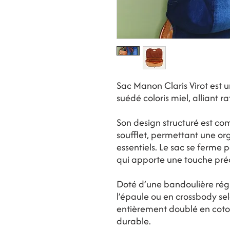
Sac Manon Claris Virot est u
suédé coloris miel, alliant r
Son design structuré est c
soufflet, permettant une or
essentiels. Le sac se ferme p
qui apporte une touche préc
Doté d’une bandoulière régla
l’épaule ou en crossbody selo
entièrement doublé en coton
durable.