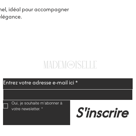
nel, idéal pour accompagner
 élégance.
FAQ
Expeditions & Retours
Mentions
-
RGPD
-
CGV
Entrez votre adresse e-mail ici
*
Oui, je souhaite m'abonner à 
S'inscrire
votre newsletter.
*