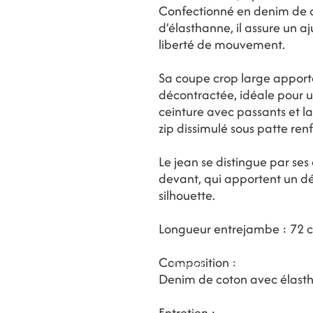
Confectionné en denim de 
d’élasthanne, il assure un 
liberté de mouvement.
Sa coupe crop large apport
décontractée, idéale pour u
ceinture avec passants et l
zip dissimulé sous patte re
Le jean se distingue par ses
devant, qui apportent un dét
silhouette.
Longueur entrejambe : 72 
Composition :
Contact
Magasins
BLOG
Denim de coton avec élast
Entretien :