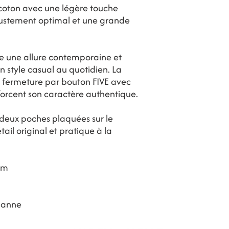
coton avec une légère touche
ajustement optimal et une grande
e une allure contemporaine et
n style casual au quotidien. La
a fermeture par bouton FIVE avec
nforcent son caractère authentique.
 deux poches plaquées sur le
ail original et pratique à la
cm
FAQ
Expeditions & Retours
Mentions
-
RGPD
-
CGV
hanne