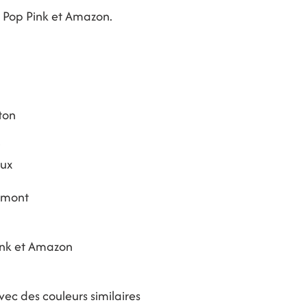
, Pop Pink et Amazon.
ton
i
aux
smont
ink et Amazon
FAQ
Expeditions & Retours
Mentions
-
RGPD
-
CGV
c des couleurs similaires