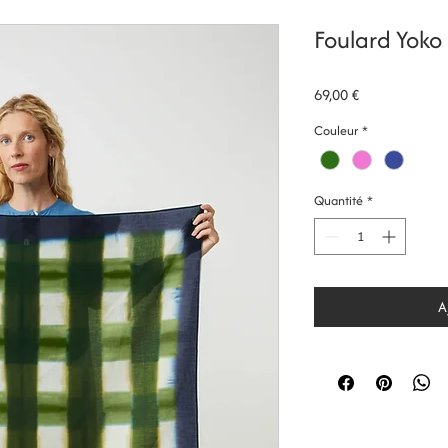
Foulard Yok
Prix
69,00 €
Couleur
*
Quantité
*
A