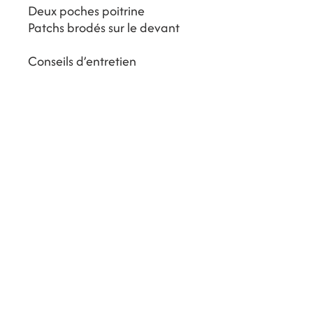
Deux poches poitrine
Patchs brodés sur le devant
Conseils d’entretien
Lavage en machine à 30°C
maximum cycle délicat
Ne pas utiliser d’eau de Javel
Repassage à basse
température
Ne pas sécher en machine
Entrez votre adresse e-mail ici
*