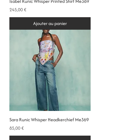
Isabel Runic Whisper Printed Shirt Me369
Prix
245,00 €
Ajouter au panier
Sara Runic Whisper Headkerchief Me369
Prix
85,00 €