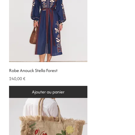
Robe Anouck Stella Forest
Prix
240,00 €
Ajouter au panier