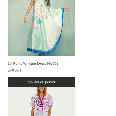
Sol Runic Whisper Dress Me369
Prix
349,00 €
Ajouter au panier