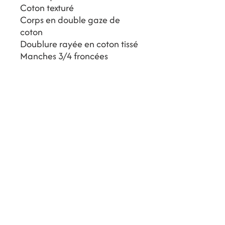
Coton texturé
Corps en double gaze de
coton
Doublure rayée en coton tissé
Manches 3/4 froncées
Fronces sur le corps
Poches latérales
Coupe ample et confortable
Conseils d’entretien
Nettoyage à sec uniquement
Entrez votre adresse e-mail ici
*