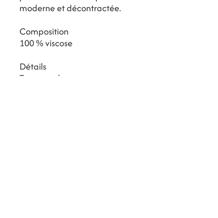
moderne et décontractée.
Composition
100 % viscose
Détails
Top manches courtes
Col rond
Coupe oversize
Poche plaquée poitrine
Tissu fluide, léger et lumineux
Taille oversize, choisir sa taille
habituelle