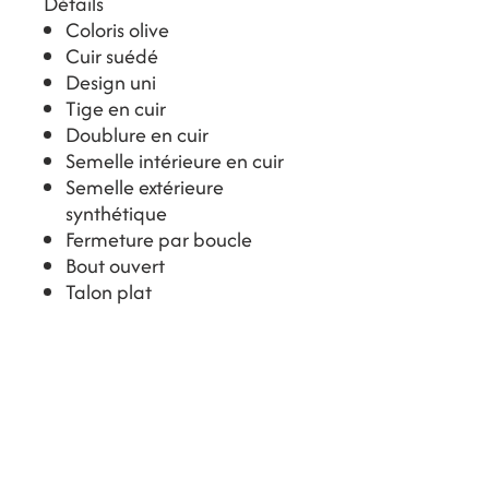
Détails
Coloris olive
Cuir suédé
Design uni
Tige en cuir
Doublure en cuir
Semelle intérieure en cuir
Semelle extérieure
synthétique
Fermeture par boucle
Bout ouvert
Talon plat
Hauteur du talon : 1 cm
Hauteur de la semelle : 1
cm
Conseil taille
Ce modèle taille petit. Nous
vous conseillons de choisir une