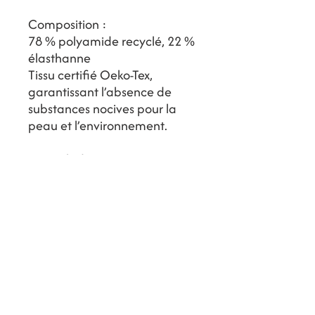
Composition :
78 % polyamide recyclé, 22 %
élasthanne
Tissu certifié Oeko-Tex,
garantissant l’absence de
substances nocives pour la
peau et l’environnement.
Conseils d’entretien :
Lavage à la main ou en
machine à 30 °C en cycle
délicat
Laver dans un filet avec des
couleurs similaires
Rincer à l’eau douce après
chaque baignade