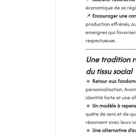
économique de sa régio
📌 
Encourager une con
production effrénés, a
enseignes qui favorisen
respectueuse.
Une tradition 
du tissu social
🔹 
Retour aux fondam
personnalisation. Avan
identité forte et une o
🔹 
Un modèle à repens
quête de sens et de qua
résonnent avec leurs va
🔹 
Une alternative d’a