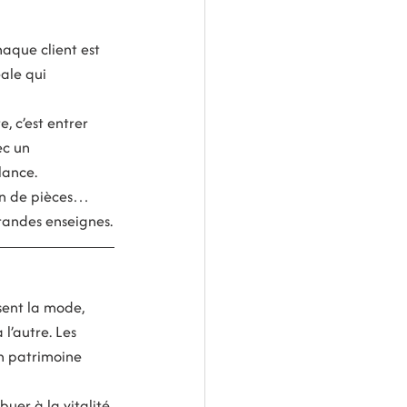
aque client est 
ale qui 
, c’est entrer 
ec un 
lance.
ion de pièces… 
randes enseignes.
sent la mode, 
l’autre. Les 
un patrimoine 
uer à la vitalité 