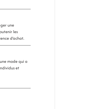
ager une 
utenir les 
ience d’achat.
d’une mode qui a 
individus et 