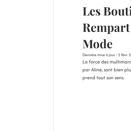
Les Bout
Rempart 
Mode
Dernière mise à jour :
5 févr. 
La force des multima
par Aline, sont bien plu
prend tout son sens.