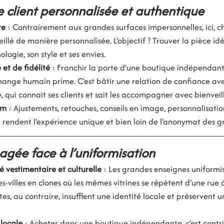
 client personnalisée et authentique
re
 : Contrairement aux grandes surfaces impersonnelles, ici, ch
eillé de manière personnalisée. L’objectif ? Trouver la pièce idé
ogie, son style et ses envies.
 et de fidélité
 : Franchir la porte d’une boutique indépendante
change humain prime. C’est bâtir une relation de confiance av
qui connait ses clients et sait les accompagner avec bienveil
um
 : Ajustements, retouches, conseils en image, personnalisat
i rendent l’expérience unique et bien loin de l’anonymat des g
gée face à l’uniformisation
té vestimentaire et culturelle
 : Les grandes enseignes uniformi
s-villes en clones où les mêmes vitrines se répètent d’une rue à 
s, au contraire, insufflent une identité locale et préservent 
 locale
 : Acheter dans une boutique indépendante, c’est contrib