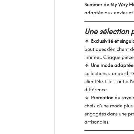
Summer de My Way Mo
adaptée aux envies et
Une sélection p
🔹 
Exclusivité et singul
boutiques dénichent de
limitée... Chaque pièc
🔹 
Une mode adaptée a
collections standardis
clientèle. Elles sont à 
différence.
🔹 
Promotion du savoir-
choix d’une mode plus
engagées dans une prod
artisanales.