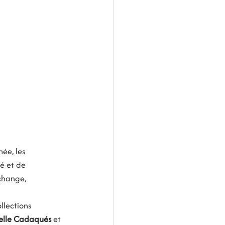
ée, les 
é et de 
échange, 
llections 
lle Cadaqués
 et 