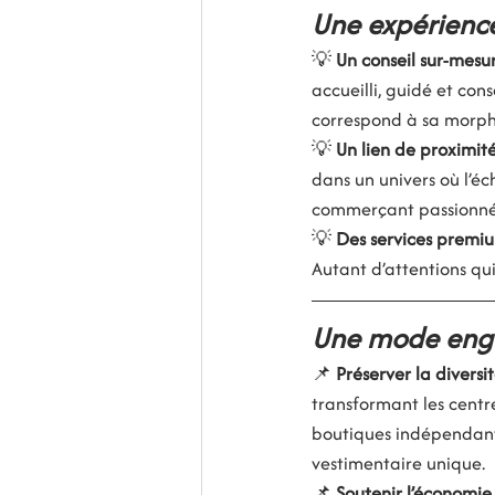
Une expérience
💡 
Un conseil sur-mesu
accueilli, guidé et cons
correspond à sa morphol
💡 
Un lien de proximité
dans un univers où l’é
commerçant passionné, 
💡 
Des services premi
Autant d’attentions qu
Une mode enga
📌 
Préserver la diversi
transformant les centre
boutiques indépendante
vestimentaire unique.
📌 
Soutenir l’économie