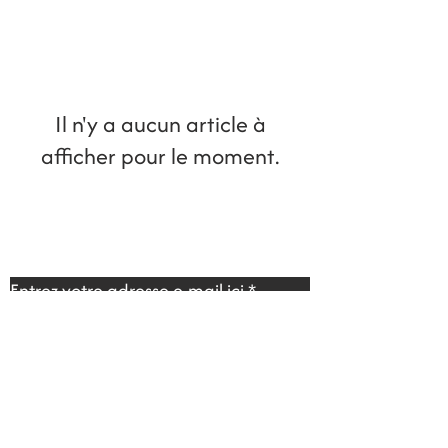
Il n'y a aucun article à
afficher pour le moment.
Entrez votre adresse e-mail ici
*
Oui, je souhaite m'abonner à votre 
newsletter.
*
S'inscrire